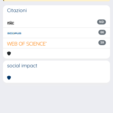
Citazioni
ND
66
59
social impact
Powered by
IRIS
-
about IRIS
-