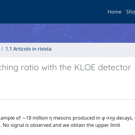
Home
Sfo
1.1 Articolo in rivista
ching ratio with the KLOE detector
 sample of ∼18 million η mesons produced in φ→ηγ decays, 
. No signal is observed and we obtain the upper limit