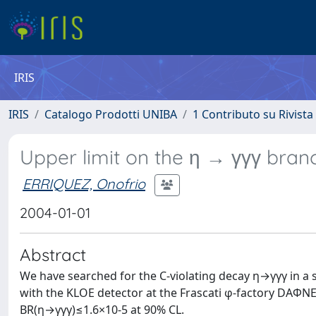
IRIS
IRIS
Catalogo Prodotti UNIBA
1 Contributo su Rivista
Upper limit on the η → γγγ bran
ERRIQUEZ, Onofrio
2004-01-01
Abstract
We have searched for the C-violating decay η→γγγ in a
with the KLOE detector at the Frascati φ-factory DAΦNE
BR(η→γγγ)≤1.6×10-5 at 90% CL.