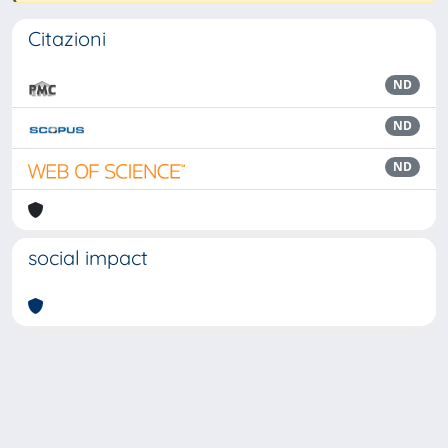
Citazioni
ND
ND
ND
social impact
Powered by
IRIS
-
about IRIS
-