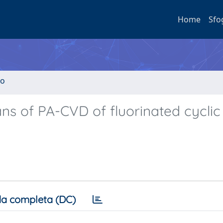
Home
Sfo
to
s of PA-CVD of fluorinated cyclic
a completa (DC)