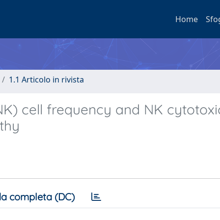
Home
Sfo
1.1 Articolo in rivista
(NK) cell frequency and NK cytotoxi
athy
a completa (DC)