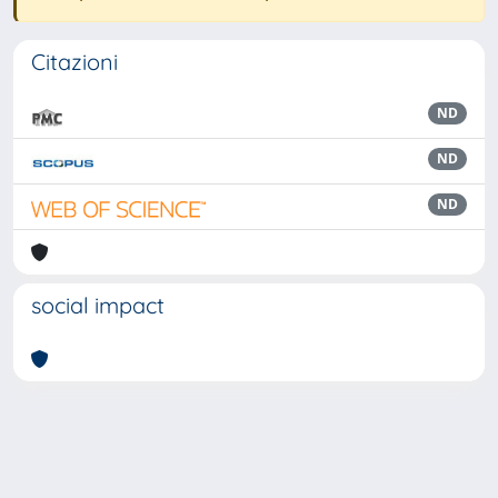
Citazioni
ND
ND
ND
social impact
Powered by
IRIS
-
about IRIS
-