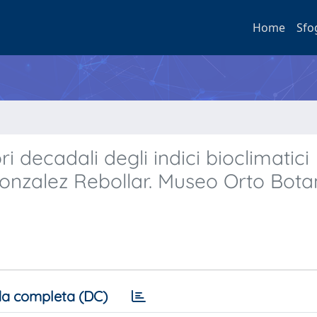
Home
Sfo
i decadali degli indici bioclimatici
nzalez Rebollar. Museo Orto Botan
a completa (DC)