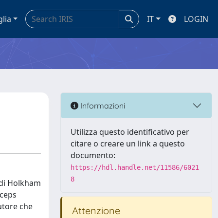
glia
IT
LOGIN
Informazioni
Utilizza questo identificativo per
citare o creare un link a questo
documento:
https://hdl.handle.net/11586/6021
8
r di Holkham
nceps
utore che
Attenzione