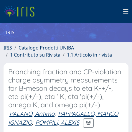
IRIS
IRIS
Catalogo Prodotti UNIBA
1 Contributo su Rivista
1.1 Articolo in rivista
Branching fraction and CP-violation
charge asymmetry measurements
for B-meson decays to eta K-+/-,
eta pi(+/-), eta ' K, eta 'pi(+/-),
omega K, and omega pi(+/-)
PALANO, Antimo
;
PAPPAGALLO, MARCO
IGNAZIO
;
POMPILI, ALEXIS