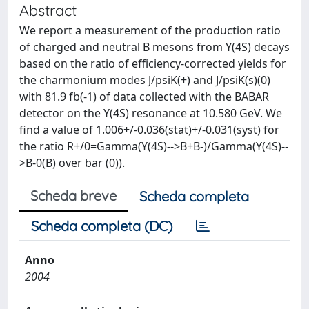
Abstract
We report a measurement of the production ratio
of charged and neutral B mesons from Y(4S) decays
based on the ratio of efficiency-corrected yields for
the charmonium modes J/psiK(+) and J/psiK(s)(0)
with 81.9 fb(-1) of data collected with the BABAR
detector on the Y(4S) resonance at 10.580 GeV. We
find a value of 1.006+/-0.036(stat)+/-0.031(syst) for
the ratio R+/0=Gamma(Y(4S)-->B+B-)/Gamma(Y(4S)--
>B-0(B) over bar (0)).
Scheda breve
Scheda completa
Scheda completa (DC)
Anno
2004