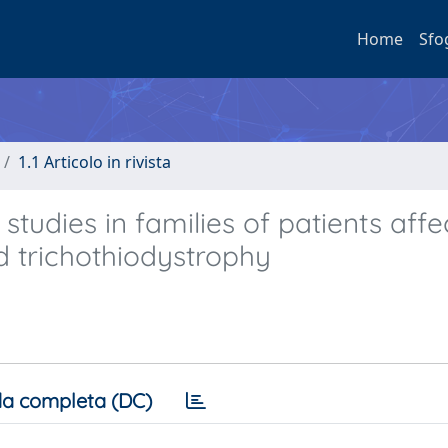
Home
Sfo
1.1 Articolo in rivista
dies in families of patients affe
trichothiodystrophy
a completa (DC)