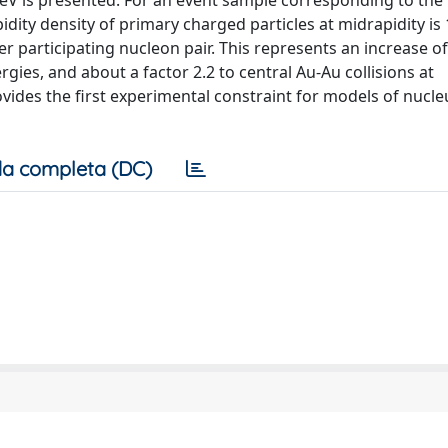
2:76 TeV is presented. For an event sample corresponding to th
idity density of primary charged particles at midrapidity is
r participating nucleon pair. This represents an increase o
nergies, and about a factor 2.2 to central Au-Au collisions at
 provides the first experimental constraint for models of nucl
a completa (DC)