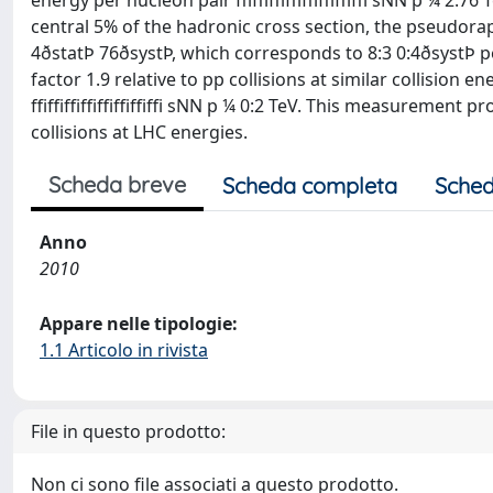
energy per nucleon pair ffiffiffiffiffiffiffiffi sNN p ¼ 
central 5% of the hadronic cross section, the pseudorap
4ðstatÞ 76ðsystÞ, which corresponds to 8:3 0:4ðsystÞ pe
factor 1.9 relative to pp collisions at similar collision e
ffiffiffiffiffiffiffiffi sNN p ¼ 0:2 TeV. This measurement
collisions at LHC energies.
Scheda breve
Scheda completa
Sched
Anno
2010
Appare nelle tipologie:
1.1 Articolo in rivista
File in questo prodotto:
Non ci sono file associati a questo prodotto.