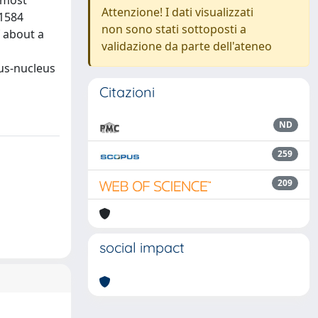
e most
Attenzione! I dati visualizzati
 1584
non sono stati sottoposti a
f about a
validazione da parte dell'ateneo
eus-nucleus
Citazioni
ND
259
209
social impact