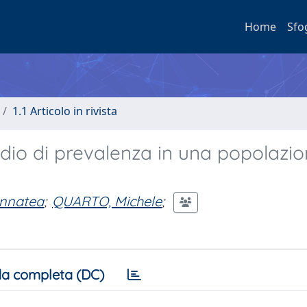
Home
Sfo
1.1 Articolo in rivista
udio di prevalenza in una popolazio
Annatea
;
QUARTO, Michele
;
a completa (DC)