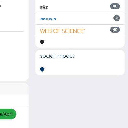
,
ND
0
ND
social impact
a/Apri