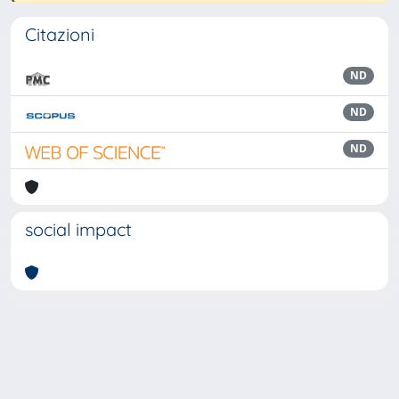
Citazioni
ND
ND
ND
social impact
Powered by
IRIS
-
about IRIS
-