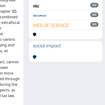
bsidy-like
tion
ND
apter III).
ND
s combined
 extrafiscal
ND
r
ic
c-centric
fying and
social impact
u, as
act, cannot
power
 in more
ided through
during the
pects, as
 tax law.