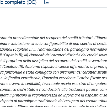
a completa (DC)
tatuto procedimentale del recupero dei crediti tributari. L’itinera
iminare valutazione circa la configurabilità di una species di credit
ionali (Capitolo I); ii) l’individuazione del paradigma normativo
(Capitolo II); iii) l’idoneità dei caratteri distintivi dei crediti sov
il proprium della disciplina del recupero dei crediti sovvenzion
ali (Capitolo III). Abbiamo risposto in senso affermativo al primo 
iva funzionale è stata coniugata con un’analisi dei caratteri strutt
la finalità extrafiscale, l’intensità eccedente il carico fiscale as
ione ovvero la cedibilità; l’eventuale previo esercizio di un poter
onomica dell’istituto è riconducibile alla tradizione pavese, com
ifatti il principio di ragionevolezza ad informare la risposta al 
 rispetto al paradigma tradizionale del recupero del credito tribut
erare detta differenziazione non è agevole, in quanto la disciplina