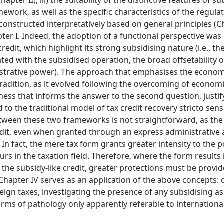
pter II); iii) the suitability of the distinctive features of su
mework, as well as the specific characteristics of the regula
constructed interpretatively based on general principles (Ch
pter I. Indeed, the adoption of a functional perspective wa
redit, which highlight its strong subsidising nature (i.e., the
ted with the subsidised operation, the broad offsetability o
inistrative power). The approach that emphasises the econom
tradition, as it evolved following the overcoming of economi
bleness that informs the answer to the second question, justi
to the traditional model of tax credit recovery stricto sens
etween these two frameworks is not straightforward, as the
redit, even when granted through an express administrative 
. In fact, the mere tax form grants greater intensity to the 
urs in the taxation field. Therefore, where the form results
f the subsidy-like credit, greater protections must be prov
, Chapter IV serves as an application of the above concepts: 
ign taxes, investigating the presence of any subsidising as
forms of pathology only apparently referable to international