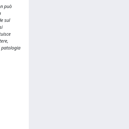
on può
a
e sul
si
tuisce
tere,
i patologia