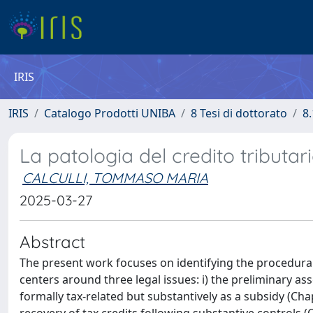
IRIS
IRIS
Catalogo Prodotti UNIBA
8 Tesi di dottorato
8.
La patologia del credito tributar
CALCULLI, TOMMASO MARIA
2025-03-27
Abstract
The present work focuses on identifying the procedural 
centers around three legal issues: i) the preliminary as
formally tax-related but substantively as a subsidy (Chap