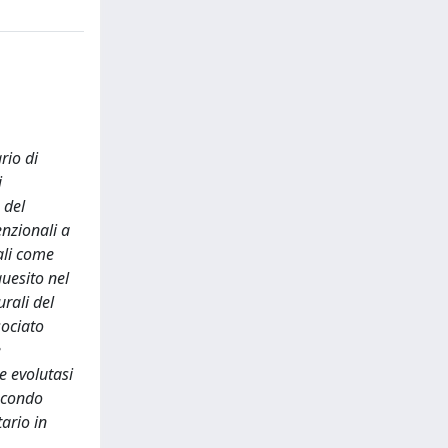
rio di
i
 del
venzionali a
ali come
quesito nel
urali del
sociato
e
e evolutasi
secondo
ario in