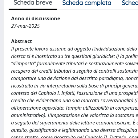
Scheda breve
Scheda completa
Sched
Anno di discussione
27-mar-2025
Abstract
Il presente lavoro assume ad oggetto l’individuazione dello s
ricerca si è incentrato su tre questioni giuridiche: i) la prel
“d’imposta” formalmente tributari e sostanzialmente sovvenz
recupero dei crediti tributari a seguito di controlli sostanziali 
comportare una deviazione dal descritto paradigma, nonché 
ricostruita in via interpretativa sulla base di princìpi gener
contesto del Capitolo I. Infatti, l’assunzione di una prospett
credito che evidenziano una sua marcata sovvenzionalità (i.e. 
all’operazione agevolata, l’ampia utilizzabilità in compensaz
amministrativo). L’impostazione che valorizza la sostanza ec
a seguito del superamento delle letture economicistiche. È d
quesito, giustificando e legittimando una diversa disciplina
senso stretto, come ricostruito nel Capitolo II. Tuttavia, op