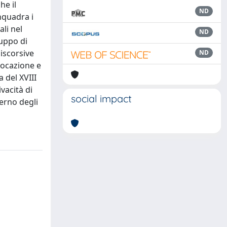
he il
ND
nquadra i
ali nel
ND
luppo di
discorsive
ND
vocazione e
a del XVIII
ivacità di
social impact
terno degli