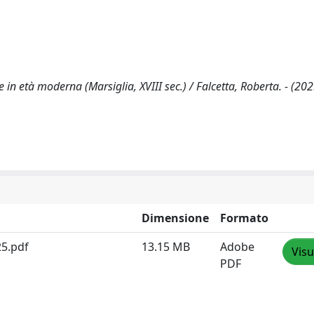
in età moderna (Marsiglia, XVIII sec.) / Falcetta, Roberta. - (202
Dimensione
Formato
25.pdf
13.15 MB
Adobe
Visu
PDF