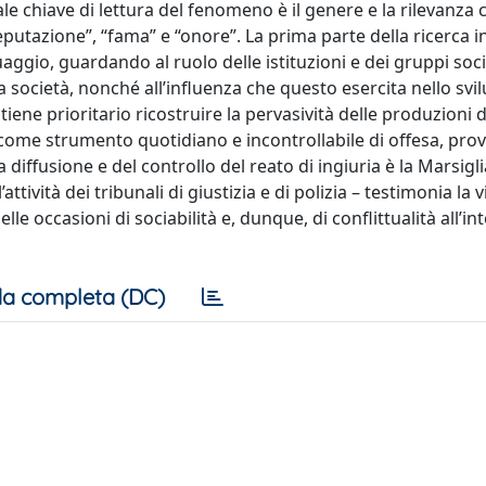
e chiave di lettura del fenomeno è il genere e la rilevanza c
eputazione”, “fama” e “onore”. La prima parte della ricerca i
uaggio, guardando al ruolo delle istituzioni e dei gruppi soci
a società, nonché all’influenza che questo esercita nello svi
itiene prioritario ricostruire la pervasività delle produzioni 
ta come strumento quotidiano e incontrollabile di offesa, pro
 diffusione e del controllo del reato di ingiuria è la Marsigli
tività dei tribunali di giustizia e di polizia – testimonia la v
lle occasioni di sociabilità e, dunque, di conflittualità all’in
a completa (DC)