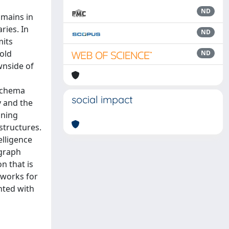
ND
omains in
ries. In
ND
mits
hold
ND
wnside of
 schema
social impact
y and the
oning
structures.
elligence
 graph
n that is
eworks for
nted with