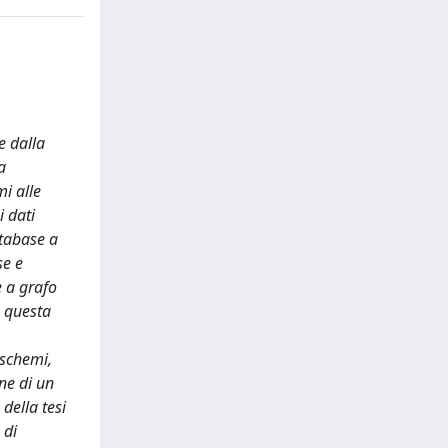
e dalla
a
i alle
i dati
atabase a
se e
e a grafo
, questa
 schemi,
one di un
della tesi
 di