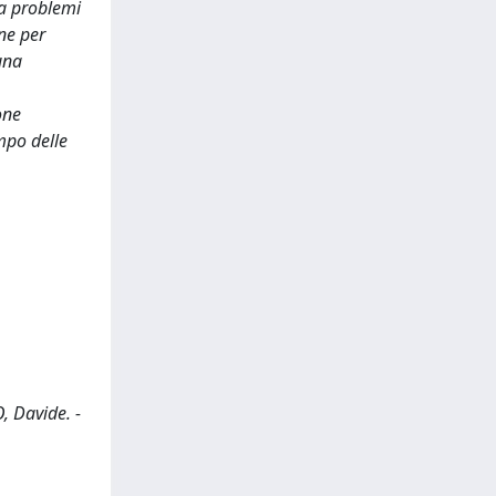
 a problemi
one per
una
one
mpo delle
 Davide. -