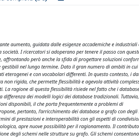
stante aumento, guidata dalle esigenze accademiche e industriali 
 la società. I ricercatori si adoperano per tenere il passo con quest
 affrontando però anche la sfida di progettare soluzioni conform
gestibili nel lungo termine. Dato il gran numero di ambiti in cui 
ati eterogenei e con vocabolari differenti. In questo contesto, i d
ra non rigida, che permette flessibilità e agevola attività comples
. La ragione di questa flessibilità risiede nel fatto che i databas
differenza dei modelli logici dei database tradizionali. Tuttavia
oni disponibili, il che porta frequentemente a problemi di
ropone, pertanto, l’arricchimento dei database a grafo con degli
ini di prestazioni e interoperabilità con gli aspetti di condivisi
ogica, apre nuove possibilità per il ragionamento. Il contributo 
ione degli schemi nelle strutture su grafo. Gli schemi consentono