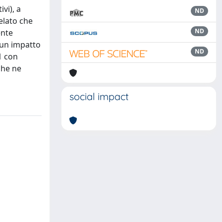
vi), a
ND
velato che
ND
ente
o un impatto
ND
1 con
che ne
social impact