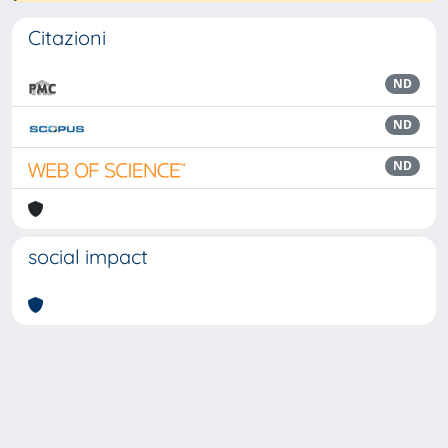
Citazioni
ND
ND
ND
social impact
Powered by
IRIS
-
about IRIS
-