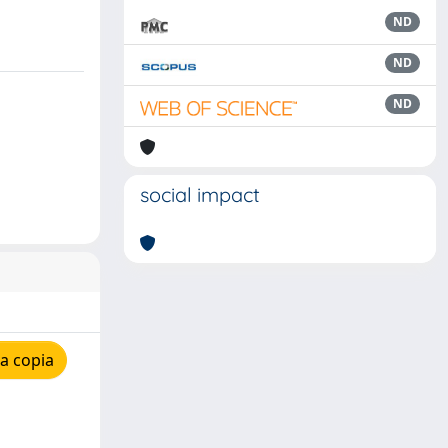
ND
ND
ND
social impact
a copia