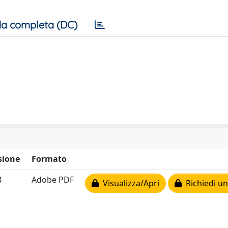
a completa (DC)
sione
Formato
B
Adobe PDF
Visualizza/Apri
Richiedi un