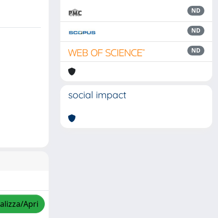
ND
ND
ND
social impact
alizza/Apri