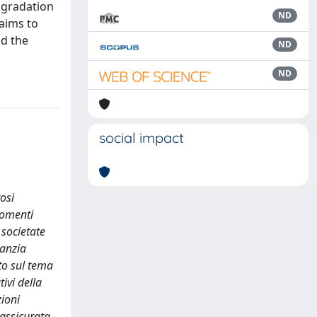
a gradation
ND
 aims to
nd the
ND
ND
social impact
osi
momenti
 societate
ranzia
uto sul tema
ivi della
zioni
 assicurata