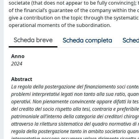
societate (that does not appear to be fully convincing);
of the financial’s guarantee of the company within the
give a contribution on the topic through the systemat
operational moments of the subordination.
Scheda breve
Scheda completa
Sched
Anno
2024
Abstract
La regola della postergazione del finanziamento soci conten
problemi interpretativi legati non tanto alla sua ratio, qu
operativi. Non pienamente convincente appare difatti la tesi 
del credito del socio rispetto alla tesi, contraria e preferi
patrimoniale all’interno della categoria dei creditori chirog
attraverso la rilettura sistematica del quadro normativo di 
regola della postergazione tanto in ambito societario quant
interpretative possono assumere valore dirimente rispetto al