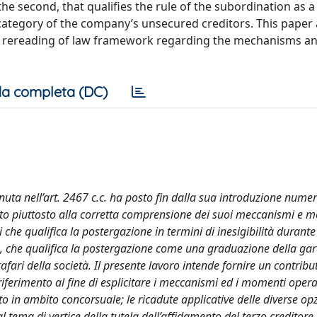
 the second, that qualifies the rule of the subordination as 
 category of the company’s unsecured creditors. This paper
ic rereading of law framework regarding the mechanisms a
a completa (DC)
uta nell’art. 2467 c.c. ha posto fin dalla sua introduzione numer
anto piuttosto alla corretta comprensione dei suoi meccanismi e 
che qualifica la postergazione in termini di inesigibilità durante
bile, che qualifica la postergazione come una graduazione della ga
rafari della società. Il presente lavoro intende fornire un contrib
riferimento al fine di esplicitare i meccanismi ed i momenti operat
o in ambito concorsuale; le ricadute applicative delle diverse op
 tema di vertice della tutela dell’affidamento del terzo creditore