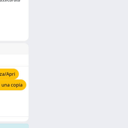
za/Apri
 una copia