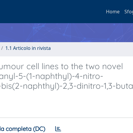
Home
Sfo
1.1 Articolo in rivista
 tumour cell lines to the two novel
yl-5-(1-naphthyl)-4-nitro-
bis(2-naphthyl)-2,3-dinitro-1,3-but
a completa (DC)