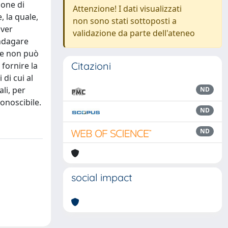
ione di
Attenzione! I dati visualizzati
, la quale,
non sono stati sottoposti a
aver
validazione da parte dell'ateneo
indagare
ore non può
Citazioni
 fornire la
di cui al
li, per
ND
conoscibile.
ND
ND
social impact