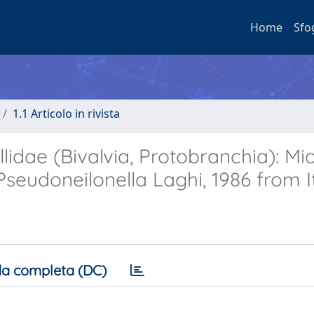
Home
Sfo
1.1 Articolo in rivista
lidae (Bivalvia, Protobranchia): M
Pseudoneilonella Laghi, 1986 from I
a completa (DC)