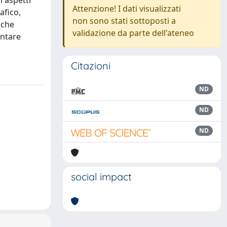
i aspetti
Attenzione! I dati visualizzati
afico,
non sono stati sottoposti a
 che
validazione da parte dell'ateneo
ontare
Citazioni
ND
ND
ND
social impact