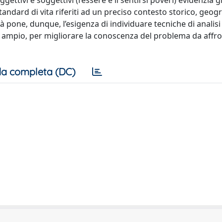
ettivi e soggettivi (l’essere e il sentirsi poveri) evidenzia gl
andard di vita riferiti ad un preciso contesto storico, geogr
 pone, dunque, l’esigenza di individuare tecniche di analisi
 ampio, per migliorare la conoscenza del problema da affr
a completa (DC)