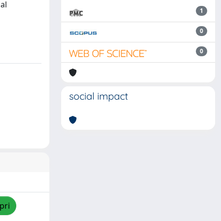
al
1
0
0
social impact
pri