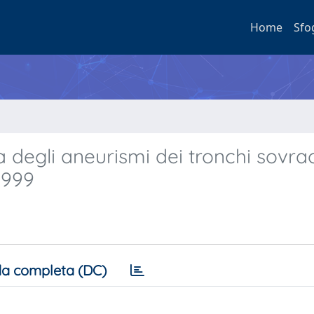
Home
Sfo
a degli aneurismi dei tronchi sovraor
1999
a completa (DC)