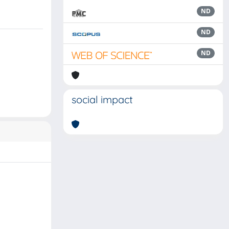
ND
ND
ND
social impact