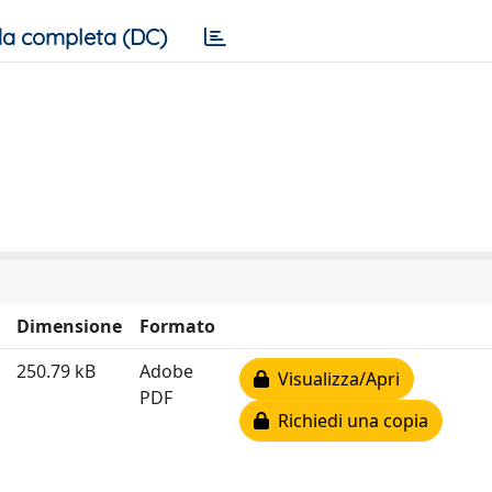
a completa (DC)
Dimensione
Formato
250.79 kB
Adobe
Visualizza/Apri
PDF
Richiedi una copia