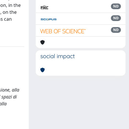
on, in the
ND
, on the
ND
ns can
ND
social impact
ione, alla
 spazi di
alla