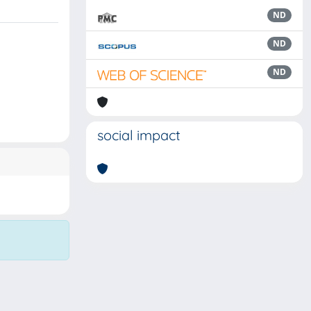
ND
ND
ND
social impact