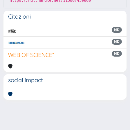
https://hdl.handle.net/11586/459660
Citazioni
ND
ND
ND
social impact
Powered by
IRIS
-
about IRIS
-