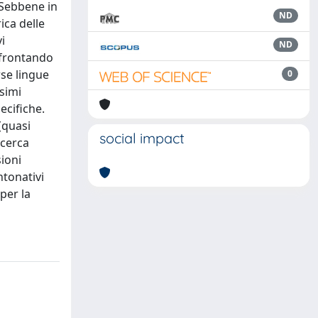
. Sebbene in
ND
ica delle
i
ND
onfrontando
rse lingue
0
simi
ecifiche.
 (quasi
social impact
icerca
ioni
ntonativi
per la