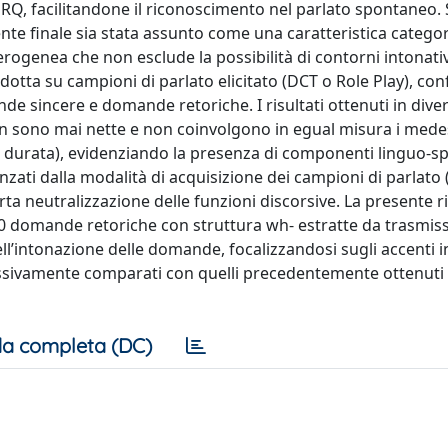
lle RQ, facilitandone il riconoscimento nel parlato spontaneo
te finale sia stata assunto come una caratteristica categor
rogenea che non esclude la possibilità di contorni intonativ
dotta su campioni di parlato elicitato (DCT o Role Play), c
e sincere e domande retoriche. I risultati ottenuti in dive
on sono mai nette e non coinvolgono in egual misura i mede
 durata), evidenziando la presenza di componenti linguo-sp
fluenzati dalla modalità di acquisizione dei campioni di parlato
ta neutralizzazione delle funzioni discorsive. La presente r
0 domande retoriche con struttura wh- estratte da trasmiss
ell’intonazione delle domande, focalizzandosi sugli accenti i
uccessivamente comparati con quelli precedentemente ottenuti 
a completa (DC)