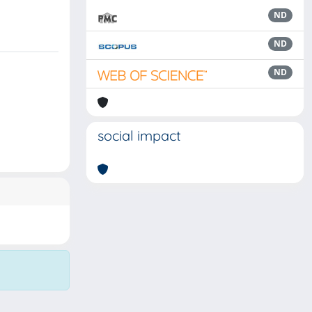
ND
ND
ND
social impact