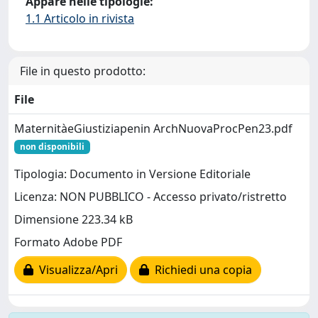
Appare nelle tipologie:
1.1 Articolo in rivista
File in questo prodotto:
File
MaternitàeGiustiziapenin ArchNuovaProcPen23.pdf
non disponibili
Tipologia: Documento in Versione Editoriale
Licenza: NON PUBBLICO - Accesso privato/ristretto
Dimensione 223.34 kB
Formato Adobe PDF
Visualizza/Apri
Richiedi una copia