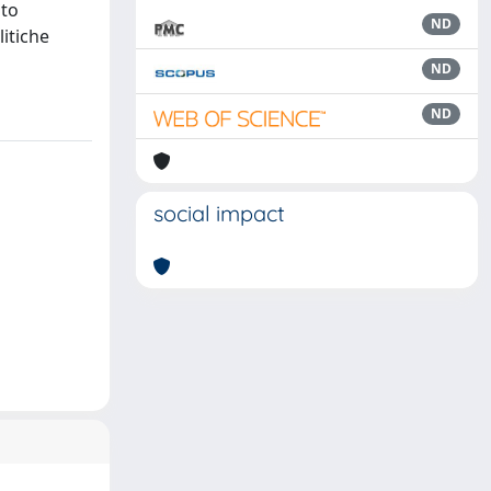
uto
ND
litiche
ND
ND
social impact