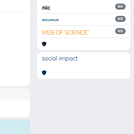
ND
ND
ND
social impact