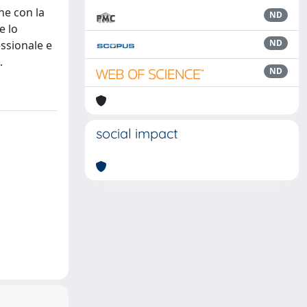
ne con la
ND
e lo
ND
ssionale e
.
ND
social impact