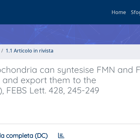
Home
Sfo
1.1 Articolo in rivista
ochondria can syntesise FMN and 
n and export them to the
, FEBS Lett. 428, 245-249
a completa (DC)