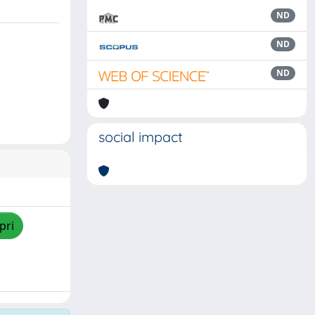
ND
ND
ND
social impact
pri