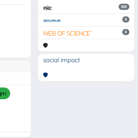
ND
0
0
social impact
pri