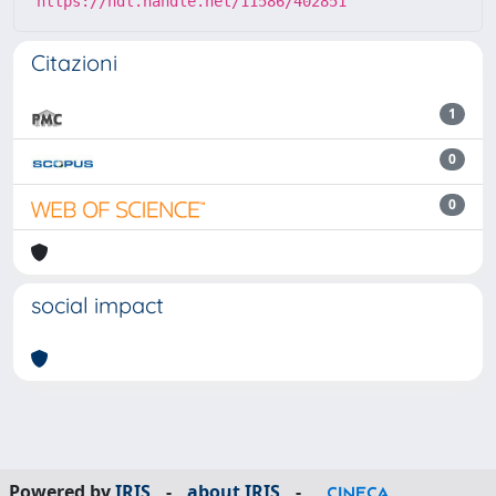
https://hdl.handle.net/11586/402851
Citazioni
1
0
0
social impact
Powered by
IRIS
-
about IRIS
-