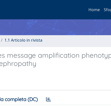
Home
Sfo
1.1 Articolo in rivista
s message amplification phenoty
nephropathy
a completa (DC)