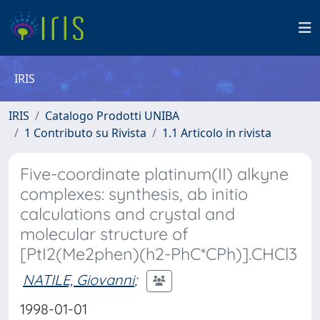
IRIS
IRIS
Catalogo Prodotti UNIBA
1 Contributo su Rivista
1.1 Articolo in rivista
Five-coordinate platinum(II) alkyne
complexes: synthesis, ab initio
calculations and crystal and
molecular structure of
[PtI2(Me2phen)(h2-PhC*CPh)].CHCl3
NATILE, Giovanni
;
1998-01-01