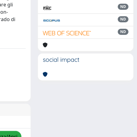
re gli
ND
non-
rado di
ND
ND
social impact
zza/Apri