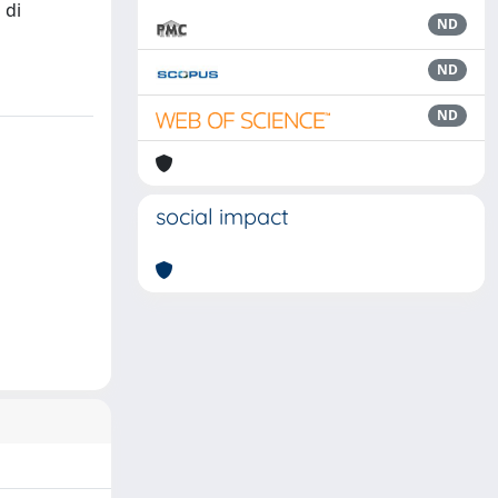
 di
ND
ND
ND
social impact