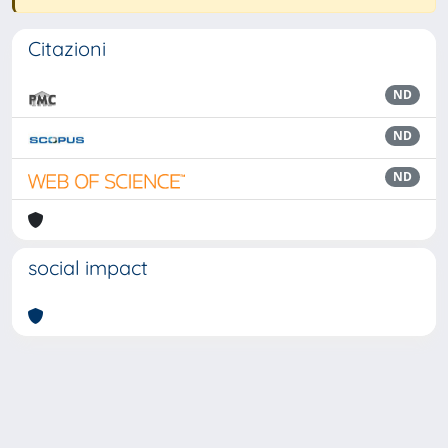
Citazioni
ND
ND
ND
social impact
Powered by
IRIS
-
about IRIS
-