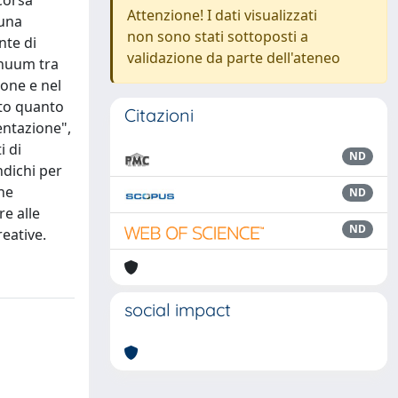
ncorsa"
Attenzione! I dati visualizzati
 una
non sono stati sottoposti a
nte di
validazione da parte dell'ateneo
inuum tra
ione e nel
tto quanto
Citazioni
entazione",
i di
ND
ndichi per
one
ND
re alle
ND
reative.
social impact