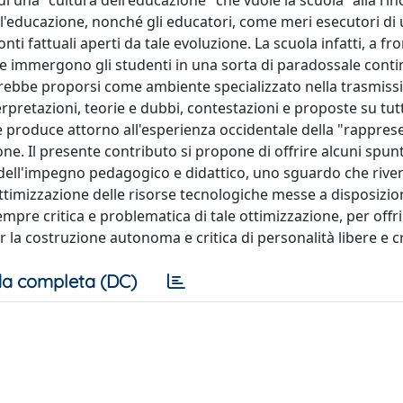
di una "cultura dell'educazione" che vuole la scuola "alla ri
ell'educazione, nonché gli educatori, come meri esecutori di
ti fattuali aperti da tale evoluzione. La scuola infatti, a fro
che immergono gli studenti in una sorta di paradossale cont
ovrebbe proporsi come ambiente specializzato nella trasmiss
pretazioni, teorie e dubbi, contestazioni e proposte su tu
to e produce attorno all'esperienza occidentale della "rappres
ione. Il presente contributo si propone di offrire alcuni spunt
lli dell'impegno pedagogico e didattico, uno sguardo che rive
'ottimizzazione delle risorse tecnologiche messe a disposizi
empre critica e problematica di tale ottimizzazione, per offri
 la costruzione autonoma e critica di personalità libere e c
a completa (DC)