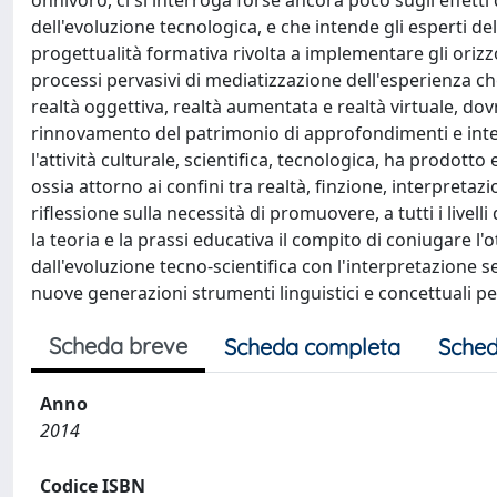
onnivoro, ci si interroga forse ancora poco sugli effetti 
dell'evoluzione tecnologica, e che intende gli esperti d
progettualità formativa rivolta a implementare gli orizzon
processi pervasivi di mediatizzazione dell'esperienza 
realtà oggettiva, realtà aumentata e realtà virtuale, d
rinnovamento del patrimonio di approfondimenti e inter
l'attività culturale, scientifica, tecnologica, ha prodot
ossia attorno ai confini tra realtà, finzione, interpretaz
riflessione sulla necessità di promuovere, a tutti i live
la teoria e la prassi educativa il compito di coniugare l
dall'evoluzione tecno-scientifica con l'interpretazione s
nuove generazioni strumenti linguistici e concettuali per
Scheda breve
Scheda completa
Sched
Anno
2014
Codice ISBN