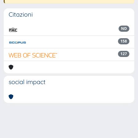
Citazioni
ND
158
127
social impact
Powered by
IRIS
-
about IRIS
-